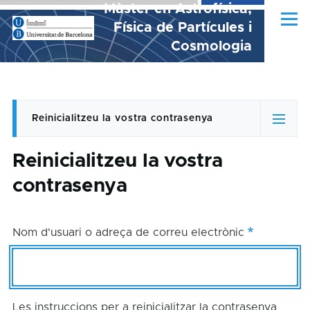
Màster en Astrofísica,
Vés al contingut
Física de Partícules i
Cosmologia
Reinicialitzeu la vostra contrasenya
Pestanyes
(pestanya
activa)
primàries
Reinicialitzeu la vostra
contrasenya
Nom d'usuari o adreça de correu electrònic
Les instruccions per a reinicialitzar la contrasenya