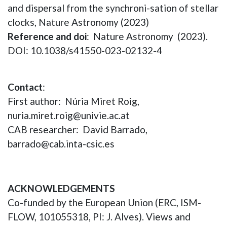
and dispersal from the synchroni-sation of stellar
clocks, Nature Astronomy (2023)
Reference and doi
: Nature Astronomy (2023).
DOI: 10.1038/s41550-023-02132-4
Contact
:
First author: Núria Miret Roig,
nuria.miret.roig@univie.ac.at
CAB researcher: David Barrado,
barrado@cab.inta-csic.es
ACKNOWLEDGEMENTS
Co-funded by the European Union (ERC, ISM-
FLOW, 101055318, PI: J. Alves). Views and